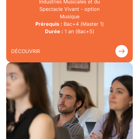
Industries Musicales et du
Spectacle Vivant - option
Musique
Prérequis :
Bac+4 (Master 1)
Durée :
1 an (Bac+5)
DÉCOUVRIR