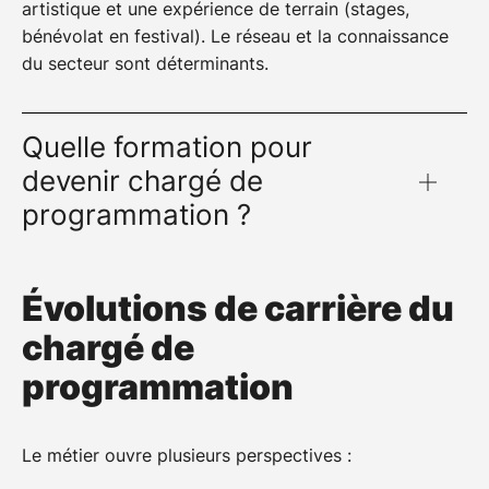
artistique et une expérience de terrain (stages,
structures ou associations.
bénévolat en festival). Le réseau et la connaissance
du secteur sont déterminants.
Quelle formation pour
devenir chargé de
programmation ?
Une formation spécialisée dans le management des
Évolutions de carrière du
industries musicales et du spectacle vivant est un
chargé de
excellent tremplin, car elle couvre la programmation,
la production, la diffusion et le développement
programmation
artistique. À l'EMIC, le
MBA Manager des Industries
Musicales et du Spectacle Vivant
forme aux métiers
de la programmation et de la production, au contact
Le métier ouvre plusieurs perspectives :
de professionnels du secteur.