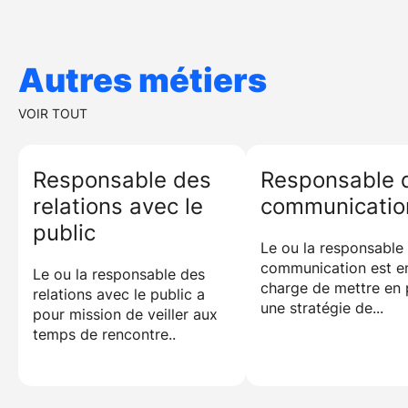
En multipliant les expériences de terrain (stages,
bénévolat en festival, assistanat), en assistant à un
maximum de spectacles et en rencontrant
Autres métiers
producteurs et diffuseurs. Le réseau est le principal
atout du programmateur.
VOIR TOUT
Responsable des
Responsable d
relations avec le
communicatio
public
Le ou la responsable 
communication est e
Le ou la responsable des
charge de mettre en 
relations avec le public a
une stratégie de...
pour mission de veiller aux
temps de rencontre..