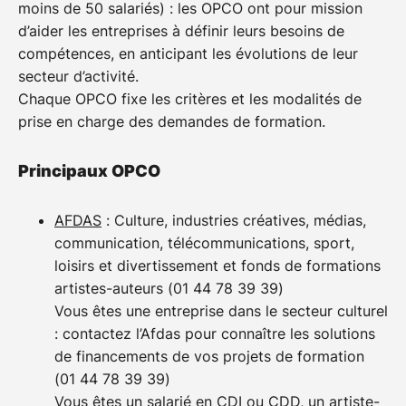
moins de 50 salariés) : les OPCO ont pour mission
de professionnalisation.
de professionnalisation ou contrat d’apprentissage)
d’aider les entreprises à définir leurs besoins de
Le contrat de professionnalisation permet à l’étudiant
dans une entreprise, aucun reste à charge ni frais
compétences, en anticipant les évolutions de leur
d’accéder au statut de salarié(e). À ce titre, le ou la
de dossier n’incombent à l’apprenant.
secteur d’activité.
salarié(e) bénéficie des mêmes conditions de travail
Chaque OPCO fixe les critères et les modalités de
que les autres, dans la mesure où elles ne sont pas
prise en charge des demandes de formation.
contraires aux exigences de sa formation.
Pour en savoir plus sur le contrat de
Principaux OPCO
professionnalisation,
consultez le site du
gouvernement
.
AFDAS
: Culture, industries créatives, médias,
communication, télécommunications, sport,
Le contrat d’apprentissage
loisirs et divertissement et fonds de formations
artistes-auteurs (01 44 78 39 39)
Il s’adresse à tous les jeunes âgés de 16 à 29 ans. Il
Vous êtes une entreprise dans le secteur culturel
s’agit d’un contrat de travail en alternance à durée
: contactez l’Afdas pour connaître les solutions
déterminée ou indéterminée incluant une action de
de financements de vos projets de formation
professionnalisation. Il permet également à l’étudiant
(01 44 78 39 39)
d’accéder au statut de salarié(e). À l’instar du contrat
Vous êtes un salarié en CDI ou CDD, un artiste-
de professionnalisation, le ou la salarié(e) bénéficie