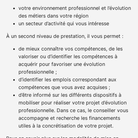
utilisable par tout salarié, tout au long de sa vie
votre environnement professionnel et l’évolution
active, y compris en période de chômage,
des métiers dans votre région
uniquement pour suivre une formation
un secteur d’activité qui vous intéresse
qualifiante ou certifiante.
Plus d’infos
Recherchez une formation éligible au CPF :
ici
À un second niveau de prestation, il vous permet :
CPF de transition ( ex Congé Individuel de
de mieux connaître vos compétences, de les
Formation) : Le projet de transition
valoriser ou d’identifier les compétences à
professionnelle (PTP), ex-Cif, permet au salarié
acquérir pour favoriser une évolution
de s’absenter de son poste afin de suivre une
professionnelle ;
formation pour se qualifier, évoluer ou se
d’identifier les emplois correspondant aux
reconvertir.
Plus d’infos
compétences que vous avez acquises ;
Pro-A (ex période de professionnalisation) : La
d’être informé sur les différents dispositifs à
reconversion ou la promotion par alternance
mobiliser pour réaliser votre projet d’évolution
(ex-période de professionnalisation), dite Pro-A,
professionnelle. Dans ce cas, le conseiller vous
vise à favoriser, par une formation en
accompagne et recherche les financements
alternance, le maintien dans l’emploi des salariés
utiles à la concrétisation de votre projet.
les moins qualifiés.
Plus d’infos