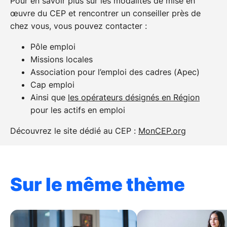
Pour en savoir plus sur les modalités de mise en
Vous êtes salarié(e) du
œuvre du CEP et rencontrer un conseiller près de
chez vous, vous pouvez contacter :
secteur public
Pôle emploi
Missions locales
Veuillez consulter votre responsable RH.
Association pour l’emploi des cadres (Apec)
Cap emploi
Ainsi que
les opérateurs désignés en Région
Vous êtes indépendant(e)
pour les actifs en emploi
Découvrez le site dédié au CEP :
MonCEP.org
Veuillez contacter votre OPCO (Opérateur de
Compétences) :
Chef d’entreprise : FAF ( Fond d’Assurance
Sur le même thème
Formation de votre secteur d’activité)
Auto entrepreneur : FIF-PL (
FIF-PL
)
Commerçant : FAF Agefice (
AGEFICE
)
Artisan : FAF FAFCEA