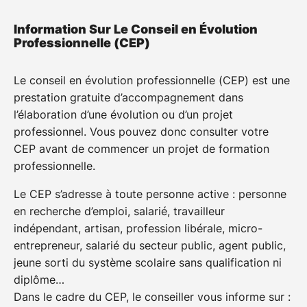
Vous êtes déjà salarié(e)
Information Sur Le Conseil en Évolution
d’une structure privée
Professionnelle (CEP)
Le conseil en évolution professionnelle (CEP) est une
Différentes sources de financements peuvent être
prestation gratuite d’accompagnement dans
mobilisées :
l’élaboration d’une évolution ou d’un projet
Plan de développement des compétences :
professionnel. Vous pouvez donc consulter votre
L’employeur doit assurer l’adaptation de ses
CEP avant de commencer un projet de formation
salariés à leur poste de travail et veiller au
professionnelle.
maintien de leur capacité à occuper leur emploi,
Le CEP s’adresse à toute personne active : personne
au regard notamment des évolutions
en recherche d’emploi, salarié, travailleur
technologiques. Pour cela, il doit leur proposer
indépendant, artisan, profession libérale, micro-
des formations prévues dans le cadre du plan
entrepreneur, salarié du secteur public, agent public,
de développement des compétences.
Plus
jeune sorti du système scolaire sans qualification ni
d’infos
diplôme…
CPF (Compte Personnel de Formation) : Le
Dans le cadre du CEP, le conseiller vous informe sur :
compte personnel de formation (CPF) est