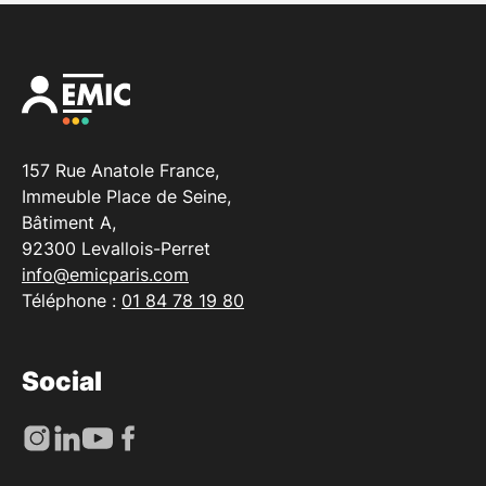
travailleur(se) handicapé(e)
Vous pouvez bénéficier du soutien de l’AGEFIPH
(Fonds pour l’insertion professionnelle des personnes
handicapées) qui intervient en complément de
l’entreprise ou du financeur (OPCO, Région, …).
157 Rue Anatole France,
AGEFIPH
Immeuble Place de Seine,
Bâtiment A,
92300 Levallois-Perret
Bourses
info@emicparis.com
Téléphone :
01 84 78 19 80
L'EMIC propose également des
bourses égalité des
chances
pour les 1re et 2e année.
Social