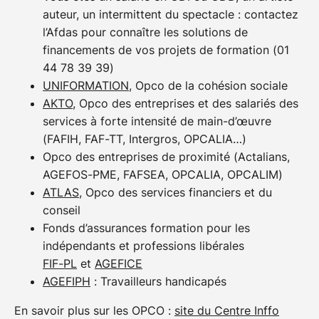
auteur, un intermittent du spectacle : contactez
des mêmes conditions de travail que les autres
l’Afdas pour connaître les solutions de
salariés, dans la mesure où elles ne sont pas
financements de vos projets de formation (01
contraires aux exigences de sa formation.
44 78 39 39)
Toute entreprise du secteur privé, y compris les
UNIFORMATION
, Opco de la cohésion sociale
associations, peut embaucher un(e) apprenti(e) si
AKTO
, Opco des entreprises et des salariés des
l’employeur déclare prendre les mesures nécessaires
services à forte intensité de main-d’œuvre
à l’organisation de l’apprentissage.
(FAFIH, FAF-TT, Intergros, OPCALIA…)
L’apprentissage repose sur le principe de l’alternance
Opco des entreprises de proximité (Actalians,
entre enseignement théorique en centre de formation
AGEFOS-PME, FAFSEA, OPCALIA, OPCALIM)
d’apprentis (CFA EMIC) ou en organisme de
ATLAS
, Opco des services financiers et du
formation et enseignement du métier chez
conseil
l’employeur avec lequel l’apprenti a conclu son
Fonds d’assurances formation pour les
contrat.
indépendants et professions libérales
FIF-PL
et
AGEFICE
Pour en savoir plus sur le contrat d’apprentissage,
AGEFIPH
: Travailleurs handicapés
consultez le site du gouvernement
.
En savoir plus sur les OPCO :
site du Centre Inffo