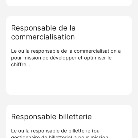
Analyser les performances de la stratégie et
enjeux de chacune et leurs impacts sur la mise
réajuster le plan si nécessaire
en oeuvre de la stratégie
Effectuer une veille des relais médias et autres
Capacités à négocier
Responsable de la
communications extérieures relatives à la
structure
commercialisation
Le ou la responsable de la commercialisation a
pour mission de développer et optimiser le
chiffre...
Responsable billetterie
Le ou la responsable de billetterie (ou
gestionnaire de billetterie) a pour mission