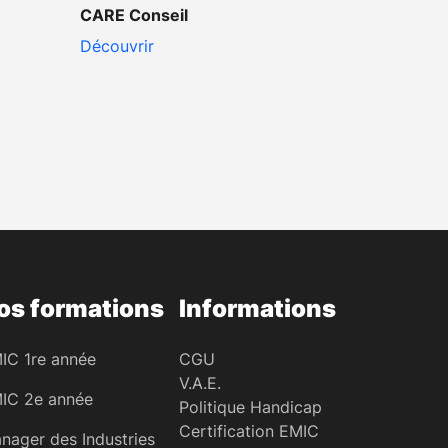
CARE Conseil
Découvrir
os formations
Informations
IC 1re année
CGU
V.A.E.
IC 2e année
Politique Handicap
Certification EMIC
nager des Industries