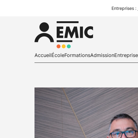
Entreprises :
Accueil
École
Formations
Admission
Entrepris