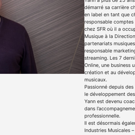
démarré sa carrière 
en label en tant que ch
responsable comptes clé
chez SFR où il a occu
Musique à la Directio
partenariats musiques 
responsable marketing
streaming. Les 7 derni
Online, une business u
création et au dévelo
musicaux.
Passionné depuis des
le développement des 
Yann est devenu coach
dans l’accompagnemen
professionnelle.
Il est désormais éga
Industries Musicales 