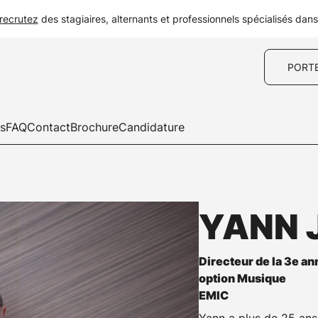
recrutez
des stagiaires, alternants et professionnels spécialisés dan
PORT
es
FAQ
Contact
Brochure
Candidature
YANN 
Directeur de la 3e a
option Musique
EMIC
Yann a plus de 25 ans 