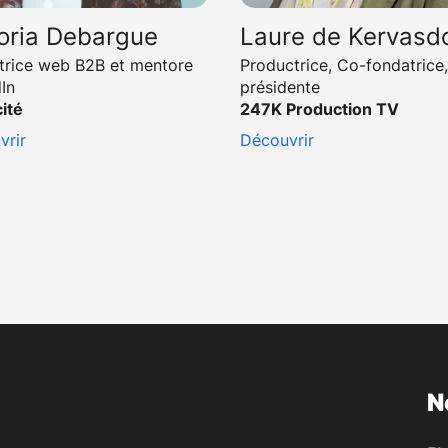
toria Debargue
Laure de Kervasd
trice web B2B et mentore
Productrice, Co-fondatrice,
In
présidente
ité
247K Production TV
vrir
Découvrir
N