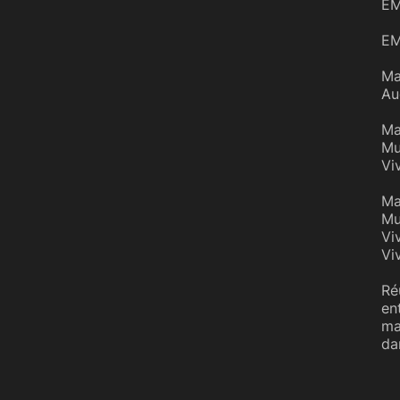
EM
EM
Ma
Au
Ma
Mu
Vi
Ma
Mu
Vi
Vi
Ré
en
ma
da