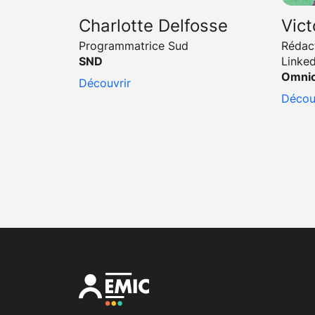
Charlotte Delfosse
Vic
Programmatrice Sud
Rédac
SND
Linked
Omnic
Découvrir
Décou