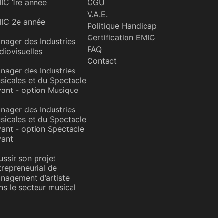
IC 1re année
CGU
V.A.E.
IC 2e année
Politique Handicap
Certification EMIC
nager des Industries
FAQ
diovisuelles
Contact
nager des Industries
sicales et du Spectacle
vant - option Musique
nager des Industries
sicales et du Spectacle
vant - option Spectacle
vant
ussir son projet
trepreneurial de
nagement d’artiste
ns le secteur musical