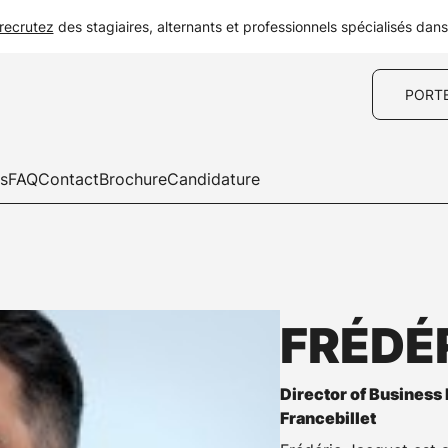
recrutez
des stagiaires, alternants et professionnels spécialisés dan
PORT
es
FAQ
Contact
Brochure
Candidature
FRÉDÉ
Director of Busines
Francebillet