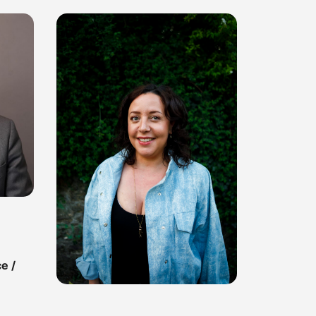
Charlotte Gluzman
Direction & Booking
Source Productions
e /
Découvrir