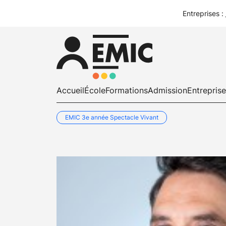
Entreprises :
Accueil
École
Formations
Admission
Entrepris
EMIC 3e année Spectacle Vivant