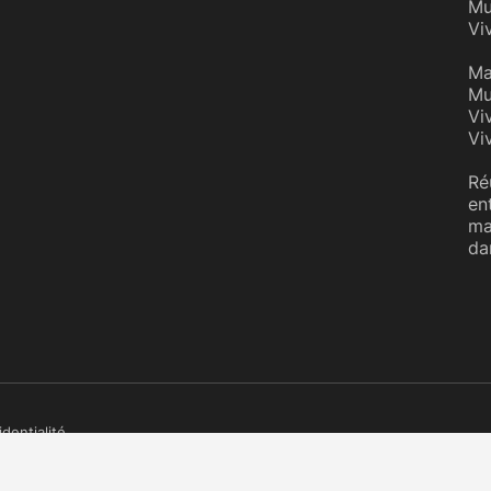
Mu
Vi
Ma
Mu
Vi
Vi
Ré
en
ma
da
identialité