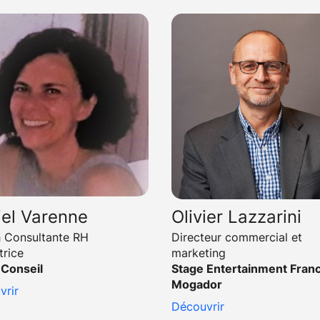
iel Varenne
Olivier Lazzarini
 Consultante RH
Directeur commercial et
trice
marketing
Conseil
Stage Entertainment Franc
Mogador
vrir
Découvrir