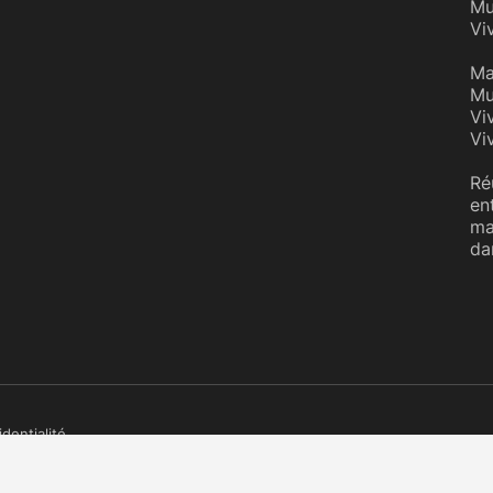
Mu
Vi
Ma
Mu
Vi
Vi
Ré
en
ma
da
identialité