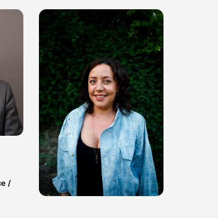
Charlotte Gluzman
Direction & Booking
Source Productions
e /
Découvrir