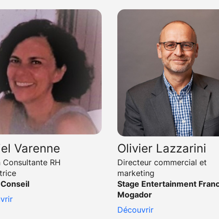
iel Varenne
Olivier Lazzarini
 Consultante RH
Directeur commercial et
trice
marketing
Conseil
Stage Entertainment Franc
Mogador
vrir
Découvrir