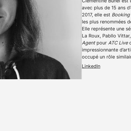
Clémentine Bunel est u
avec plus de 15 ans d’
2017, elle est
Booking
les plus renommées de
Elle représente une sé
La Roux, Pabllo Vittar,
Agent
pour
ATC Live
d
impressionnante d’art
occupé un rôle simila
LinkedIn