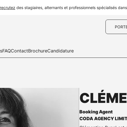
recrutez
des stagiaires, alternants et professionnels spécialisés dan
PORT
es
FAQ
Contact
Brochure
Candidature
CLÉME
Booking Agent
CODA AGENCY LIMI